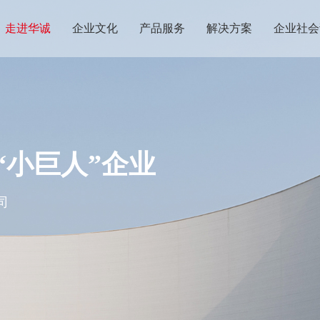
走进华诚
企业文化
产品服务
解决方案
企业社会
路面材料
高阻隔材料
防水材料
纳米材料
阻燃剂
除醛剂
辐射降温材料
工业涂料
保暖材料
粘合剂
“小巨人”企业
司