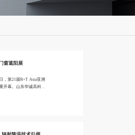
洲门窗遮阳展
，第21届R+T Asia亚洲
隆重开幕。山东华诚高科材
温...
展，辐射降温技术引领建