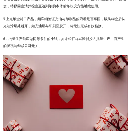
盒，待原因查清并检查至达到纸的本体破坏状况方能继续使用。
5.上光纸盒封口产品，须详细验证光油与印刷品的附着是否牢固，以防糊盒后从
光油涂层处断开，如光油层与印刷面脱开，将无法完成有效粘接。
6．批量生产前应做同等条件的小试，如未经打样试验就投入批量生产，而产生
的状况与华诚公司无关。